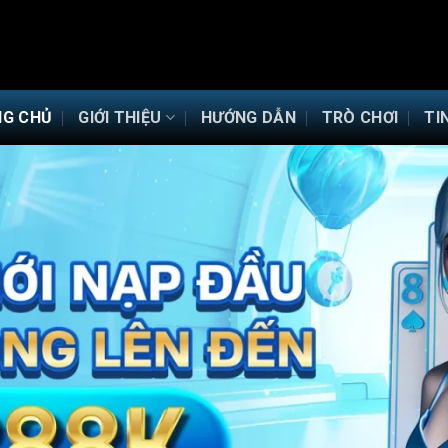
NG CHỦ
GIỚI THIỆU
HƯỚNG DẪN
TRÒ CHƠI
TI