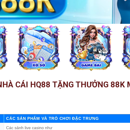
NHÀ CÁI HQ88 TẶNG THƯỞNG 88K 
CÁC SẢN PHẨM VÀ TRÒ CHƠI ĐẶC TRƯNG
Các sảnh live casino như