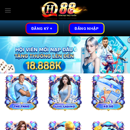
Skip
to
content
ĐĂNG KÝ +
ĐĂNG NHẬP