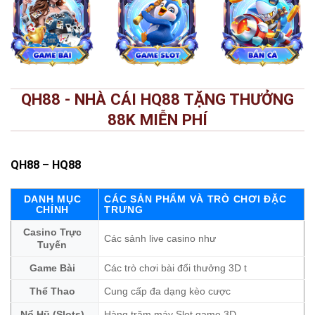
QH88 - NHÀ CÁI HQ88 TẶNG THƯỞNG
88K MIỄN PHÍ
QH88
– HQ88
DANH MỤC
CÁC SẢN PHẨM VÀ TRÒ CHƠI ĐẶC
CHÍNH
TRƯNG
Casino Trực
Các sảnh live casino như
Tuyến
Game Bài
Các trò chơi bài đổi thưởng 3D t
Thể Thao
Cung cấp đa dạng kèo cược
Nổ Hũ (Slots)
Hàng trăm máy Slot game 3D