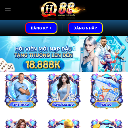
Skip
to
content
ĐĂNG KÝ +
ĐĂNG NHẬP