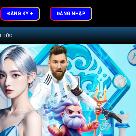
ĐĂNG KÝ +
ĐĂNG NHẬP
N TỨC