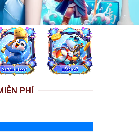
MIỄN PHÍ