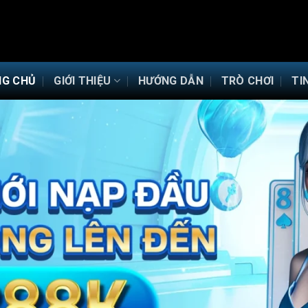
NG CHỦ
GIỚI THIỆU
HƯỚNG DẪN
TRÒ CHƠI
TI