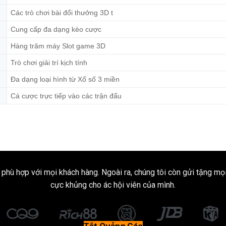
Các trò chơi bài đổi thưởng 3D t
Cung cấp đa dạng kèo cược
Hàng trăm máy Slot game 3D
Trò chơi giải trí kịch tính
Đa dạng loại hình từ Xổ số 3 miền
Cá cược trực tiếp vào các trận đấu
 phù hợp với mọi khách hàng. Ngoài ra, chúng tôi còn gửi tặng mọ
cực khủng cho ác hội viên của mình.