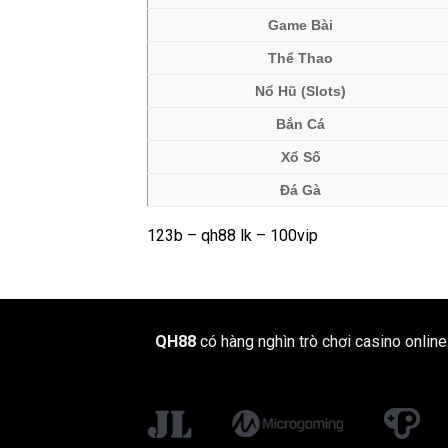
Game Bài
Thể Thao
Nổ Hũ (Slots)
Bắn Cá
Xổ Số
Đá Gà
123b
–
qh88 lk
– 100vip
QH88
có hàng nghìn trò chơi casino online