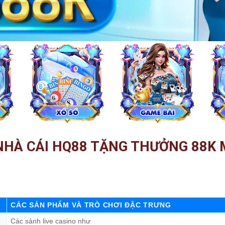
NHÀ CÁI HQ88 TẶNG THƯỞNG 88K 
CÁC SẢN PHẨM VÀ TRÒ CHƠI ĐẶC TRƯNG
Các sảnh live casino như