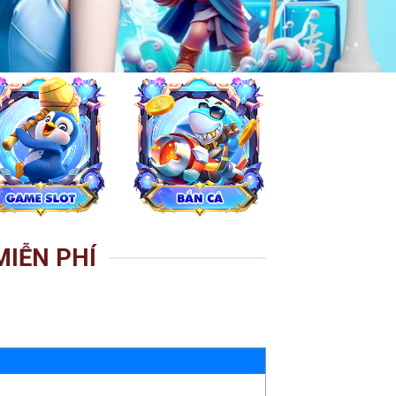
MIỄN PHÍ