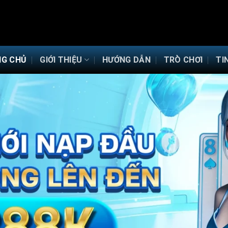
NG CHỦ
GIỚI THIỆU
HƯỚNG DẪN
TRÒ CHƠI
TI