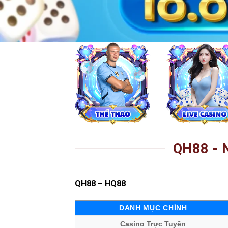
QH88 - 
QH88
– HQ88
DANH MỤC CHÍNH
Casino Trực Tuyến