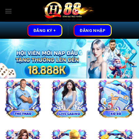
Skip
to
content
ĐĂNG KÝ +
ĐĂNG NHẬP