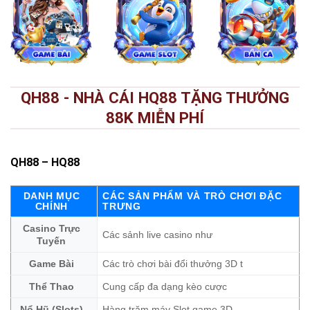
QH88 - NHÀ CÁI HQ88 TẶNG THƯỞNG
88K MIỄN PHÍ
QH88
– HQ88
DANH MỤC
CÁC SẢN PHẨM VÀ TRÒ CHƠI ĐẶC
CHÍNH
TRƯNG
Casino Trực
Các sảnh live casino như
Tuyến
Game Bài
Các trò chơi bài đổi thưởng 3D t
Thể Thao
Cung cấp đa dạng kèo cược
Nổ Hũ (Slots)
Hàng trăm máy Slot game 3D