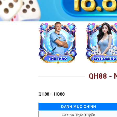
QH88 - 
QH88
– HQ88
DANH MỤC CHÍNH
Casino Trực Tuyến