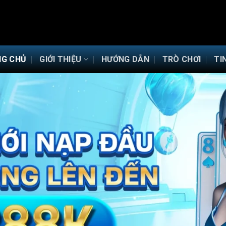
NG CHỦ
GIỚI THIỆU
HƯỚNG DẪN
TRÒ CHƠI
TI