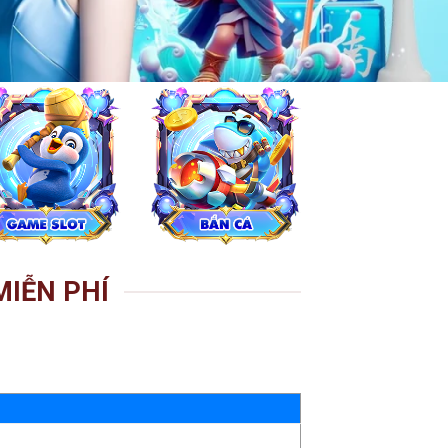
MIỄN PHÍ