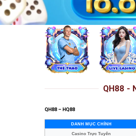
QH88 - 
QH88
– HQ88
DANH MỤC CHÍNH
Casino Trực Tuyến