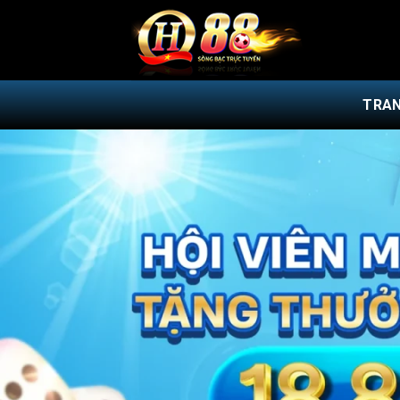
Skip
to
content
TRA