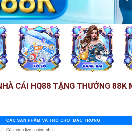
NHÀ CÁI HQ88 TẶNG THƯỞNG 88K 
CÁC SẢN PHẨM VÀ TRÒ CHƠI ĐẶC TRƯNG
Các sảnh live casino như