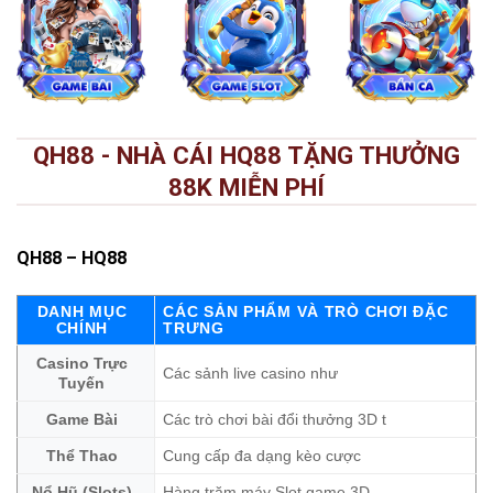
QH88 - NHÀ CÁI HQ88 TẶNG THƯỞNG
88K MIỄN PHÍ
QH88
– HQ88
DANH MỤC
CÁC SẢN PHẨM VÀ TRÒ CHƠI ĐẶC
CHÍNH
TRƯNG
Casino Trực
Các sảnh live casino như
Tuyến
Game Bài
Các trò chơi bài đổi thưởng 3D t
Thể Thao
Cung cấp đa dạng kèo cược
Nổ Hũ (Slots)
Hàng trăm máy Slot game 3D