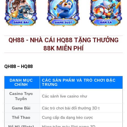
QH88 - NHÀ CÁI HQ88 TẶNG THƯỞNG
88K MIỄN PHÍ
QH88
– HQ88
DANH MỤC
CÁC SẢN PHẨM VÀ TRÒ CHƠI ĐẶC
CHÍNH
TRƯNG
Casino Trực
Các sảnh live casino như
Tuyến
Game Bài
Các trò chơi bài đổi thưởng 3D t
Thể Thao
Cung cấp đa dạng kèo cược
Nổ Hũ (Slots)
Hàng trăm máy Slot game 3D