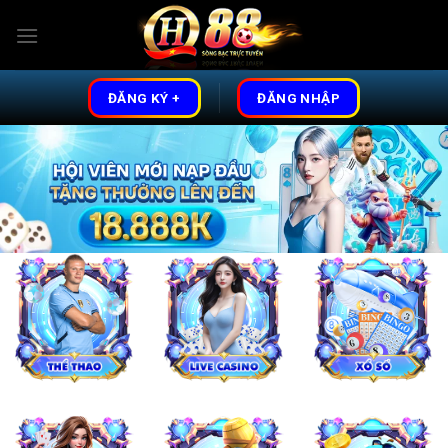
Skip
to
content
ĐĂNG KÝ +
ĐĂNG NHẬP