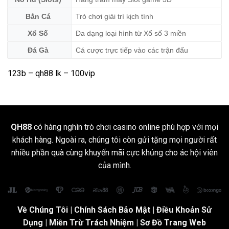
Bắn Cá
Trò chơi giải trí kịch tính
Xổ Số
Đa dạng loại hình từ Xổ số 3 miền
Đá Gà
Cá cược trực tiếp vào các trận đấu
123b
–
qh88 lk
– 100vip
QH88
có hàng nghìn trò chơi casino online phù hợp với mọi
khách hàng. Ngoài ra, chúng tôi còn gửi tặng mọi người rất
nhiều phần quà cùng khuyến mãi cực khủng cho ác hội viên
của mình.
Về Chúng Tôi
|
Chính Sách Bảo Mật
|
Điều Khoản Sử
Dụng
| Miễn Trừ Trách Nhiệm |
Sơ Đồ Trang Web