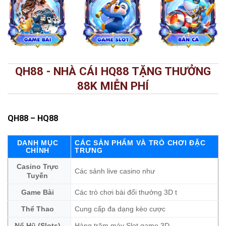
QH88 - NHÀ CÁI HQ88 TẶNG THƯỞNG
88K MIỄN PHÍ
QH88
– HQ88
DANH MỤC
CÁC SẢN PHẨM VÀ TRÒ CHƠI ĐẶC
CHÍNH
TRƯNG
Casino Trực
Các sảnh live casino như
Tuyến
Game Bài
Các trò chơi bài đổi thưởng 3D t
Thể Thao
Cung cấp đa dạng kèo cược
Nổ Hũ (Slots)
Hàng trăm máy Slot game 3D