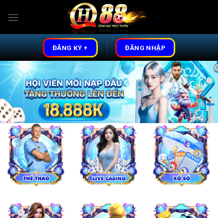
Skip
to
content
ĐĂNG KÝ +
ĐĂNG NHẬP