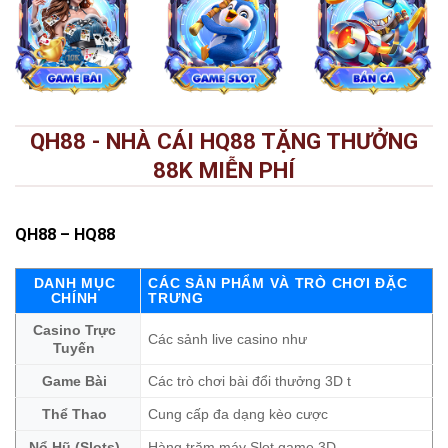
QH88 - NHÀ CÁI HQ88 TẶNG THƯỞNG
88K MIỄN PHÍ
QH88
– HQ88
DANH MỤC
CÁC SẢN PHẨM VÀ TRÒ CHƠI ĐẶC
CHÍNH
TRƯNG
Casino Trực
Các sảnh live casino như
Tuyến
Game Bài
Các trò chơi bài đổi thưởng 3D t
Thể Thao
Cung cấp đa dạng kèo cược
Nổ Hũ (Slots)
Hàng trăm máy Slot game 3D