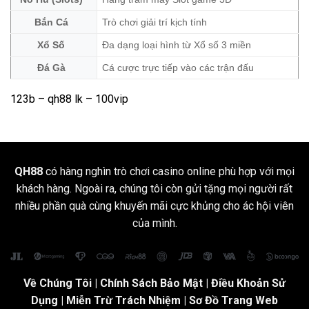
Bắn Cá
Trò chơi giải trí kịch tính
Xổ Số
Đa dạng loại hình từ Xổ số 3 miền
Đá Gà
Cá cược trực tiếp vào các trận đấu
123b
–
qh88 lk
– 100vip
QH88
có hàng nghìn trò chơi casino online phù hợp với mọi
khách hàng. Ngoài ra, chúng tôi còn gửi tặng mọi người rất
nhiều phần quà cùng khuyến mãi cực khủng cho ác hội viên
của mình.
Về Chúng Tôi
|
Chính Sách Bảo Mật
|
Điều Khoản Sử
Dụng
| Miễn Trừ Trách Nhiệm |
Sơ Đồ Trang Web