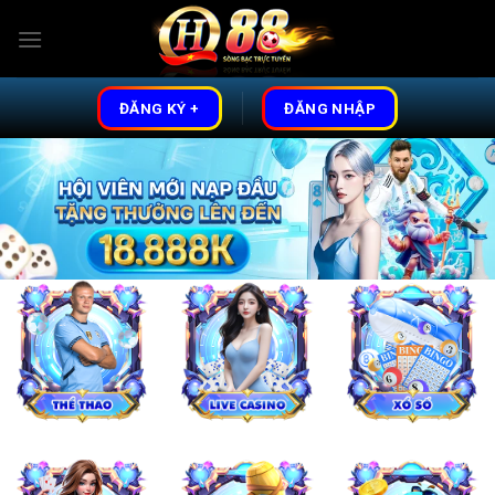
Skip
to
content
ĐĂNG KÝ +
ĐĂNG NHẬP