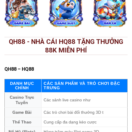
QH88 - NHÀ CÁI HQ88 TẶNG THƯỞNG
88K MIỄN PHÍ
QH88
– HQ88
DANH MỤC
CÁC SẢN PHẨM VÀ TRÒ CHƠI ĐẶC
CHÍNH
TRƯNG
Casino Trực
Các sảnh live casino như
Tuyến
Game Bài
Các trò chơi bài đổi thưởng 3D t
Thể Thao
Cung cấp đa dạng kèo cược
Nổ Hũ (Slots)
Hàng trăm máy Slot game 3D