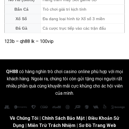
Bắn Cá
Trò chơi giải trí kịch tính
Xổ Số
Đa dạng loại hình từ Xổ số 3 miền
Đá Gà
Cá cược trực tiếp vào các trận đấu
123b
–
qh88 lk
– 100vip
QH88
có hàng nghìn trò chơi casino online phù hợp với mọi
khách hàng. Ngoài ra, chúng tôi còn gửi tặng mọi người rất
nhiều phần quà cùng khuyến mãi cực khủng cho ác hội viên
của mình.
Về Chúng Tôi
|
Chính Sách Bảo Mật
|
Điều Khoản Sử
Dụng
| Miễn Trừ Trách Nhiệm |
Sơ Đồ Trang Web