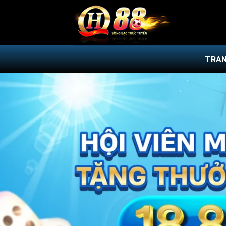
Skip
to
content
TRA