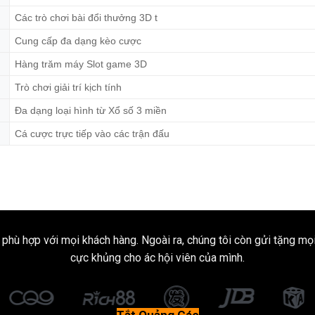
Các trò chơi bài đổi thưởng 3D t
Cung cấp đa dạng kèo cược
Hàng trăm máy Slot game 3D
Trò chơi giải trí kịch tính
Đa dạng loại hình từ Xổ số 3 miền
Cá cược trực tiếp vào các trận đấu
 phù hợp với mọi khách hàng. Ngoài ra, chúng tôi còn gửi tặng mọ
cực khủng cho ác hội viên của mình.