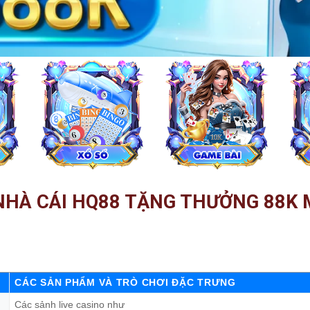
NHÀ CÁI HQ88 TẶNG THƯỞNG 88K 
CÁC SẢN PHẨM VÀ TRÒ CHƠI ĐẶC TRƯNG
Các sảnh live casino như