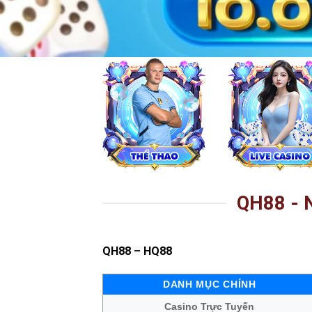
QH88 - 
QH88
– HQ88
DANH MỤC CHÍNH
Casino Trực Tuyến