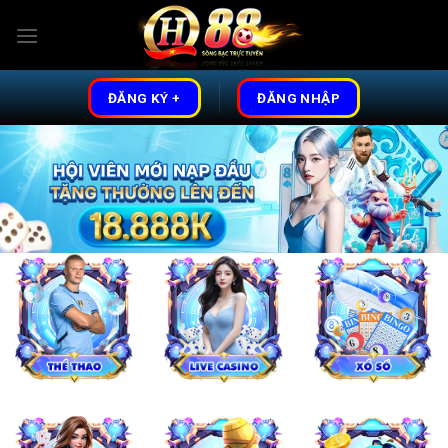
Skip
to
content
ĐĂNG KÝ +
ĐĂNG NHẬP