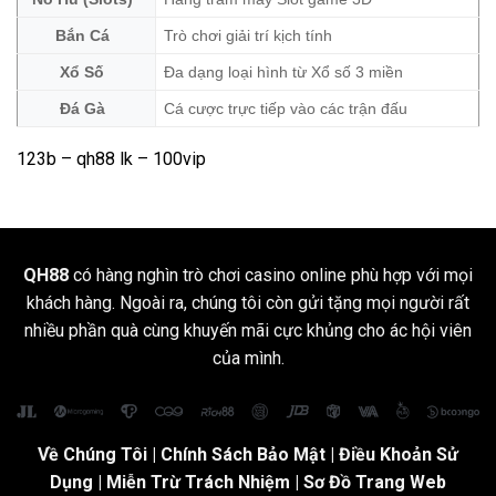
Bắn Cá
Trò chơi giải trí kịch tính
Xổ Số
Đa dạng loại hình từ Xổ số 3 miền
Đá Gà
Cá cược trực tiếp vào các trận đấu
123b
–
qh88 lk
– 100vip
QH88
có hàng nghìn trò chơi casino online phù hợp với mọi
khách hàng. Ngoài ra, chúng tôi còn gửi tặng mọi người rất
nhiều phần quà cùng khuyến mãi cực khủng cho ác hội viên
của mình.
Về Chúng Tôi
|
Chính Sách Bảo Mật
|
Điều Khoản Sử
Dụng
| Miễn Trừ Trách Nhiệm |
Sơ Đồ Trang Web