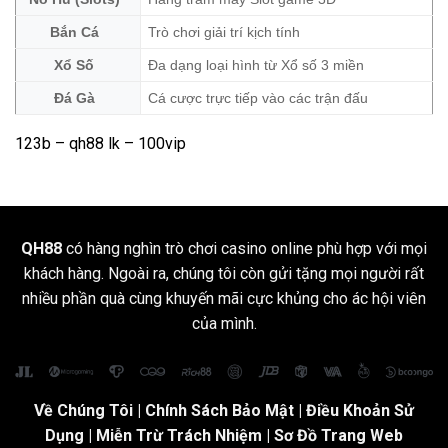
Bắn Cá
Trò chơi giải trí kịch tính
Xổ Số
Đa dạng loại hình từ Xổ số 3 miền
Đá Gà
Cá cược trực tiếp vào các trận đấu
123b
–
qh88 lk
– 100vip
QH88
có hàng nghìn trò chơi casino online phù hợp với mọi
khách hàng. Ngoài ra, chúng tôi còn gửi tặng mọi người rất
nhiều phần quà cùng khuyến mãi cực khủng cho ác hội viên
của mình.
Về Chúng Tôi
|
Chính Sách Bảo Mật
|
Điều Khoản Sử
Dụng
| Miễn Trừ Trách Nhiệm |
Sơ Đồ Trang Web