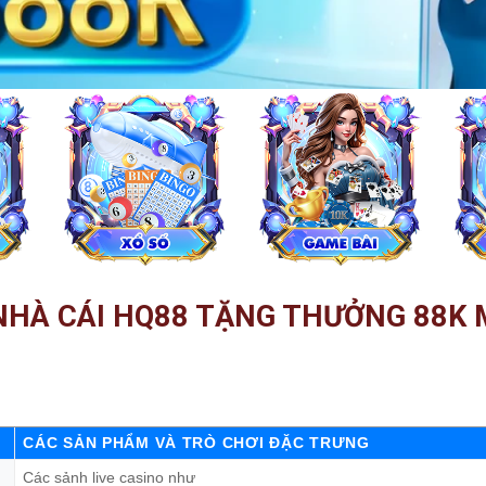
NHÀ CÁI HQ88 TẶNG THƯỞNG 88K 
CÁC SẢN PHẨM VÀ TRÒ CHƠI ĐẶC TRƯNG
Các sảnh live casino như