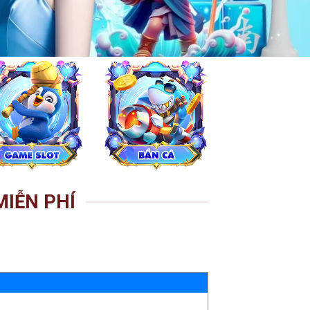
MIỄN PHÍ