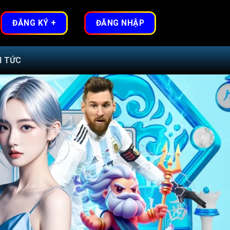
ĐĂNG KÝ +
ĐĂNG NHẬP
N TỨC