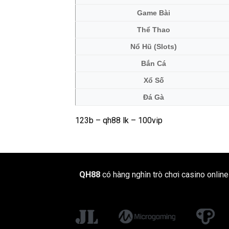
Game Bài
Thể Thao
Nổ Hũ (Slots)
Bắn Cá
Xổ Số
Đá Gà
123b
–
qh88 lk
– 100vip
QH88
có hàng nghìn trò chơi casino online