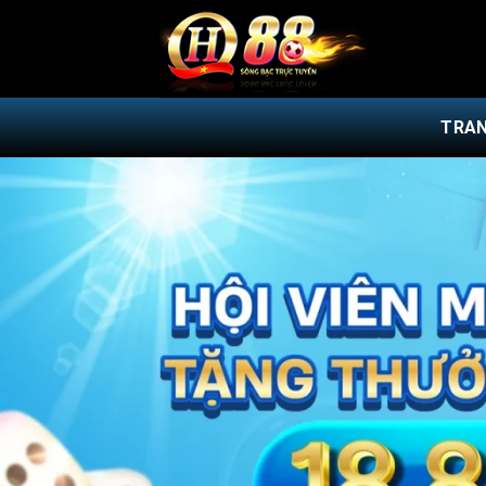
Skip
to
content
TRA