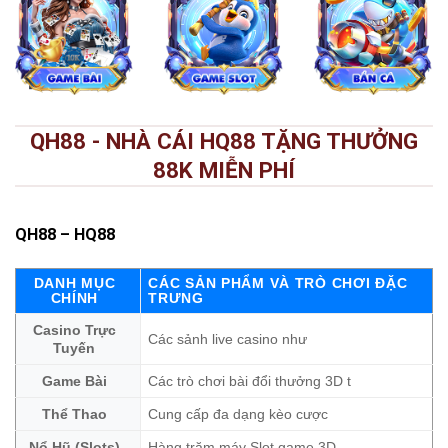
QH88 - NHÀ CÁI HQ88 TẶNG THƯỞNG
88K MIỄN PHÍ
QH88
– HQ88
DANH MỤC
CÁC SẢN PHẨM VÀ TRÒ CHƠI ĐẶC
CHÍNH
TRƯNG
Casino Trực
Các sảnh live casino như
Tuyến
Game Bài
Các trò chơi bài đổi thưởng 3D t
Thể Thao
Cung cấp đa dạng kèo cược
Nổ Hũ (Slots)
Hàng trăm máy Slot game 3D