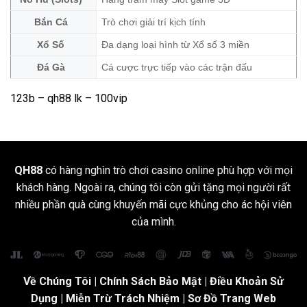
Bắn Cá
Trò chơi giải trí kịch tính
Xổ Số
Đa dạng loại hình từ Xổ số 3 miền
Đá Gà
Cá cược trực tiếp vào các trận đấu
123b
–
qh88 lk
– 100vip
QH88
có hàng nghìn trò chơi casino online phù hợp với mọi
khách hàng. Ngoài ra, chúng tôi còn gửi tặng mọi người rất
nhiều phần quà cùng khuyến mãi cực khủng cho ác hội viên
của mình.
Về Chúng Tôi
|
Chính Sách Bảo Mật
|
Điều Khoản Sử
Dụng
| Miễn Trừ Trách Nhiệm |
Sơ Đồ Trang Web