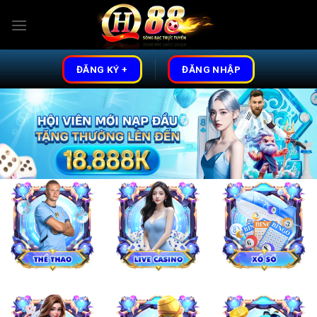
Skip
to
content
ĐĂNG KÝ +
ĐĂNG NHẬP