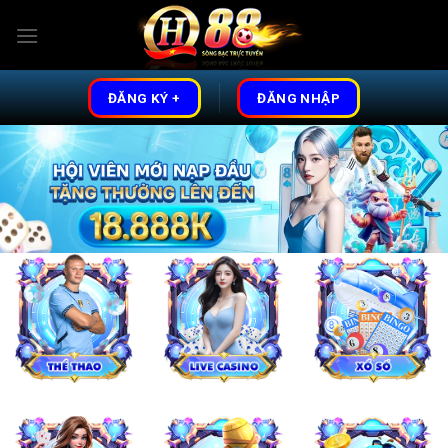
Skip
to
content
ĐĂNG KÝ +
ĐĂNG NHẬP