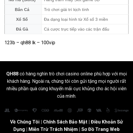
Bắn Cá
Trò chơi giải trí kịch tính
Xổ Số
Đa dạng loại hình từ Xổ số 3 miền
Đá Gà
Cá cược trực tiếp vào các trận đấu
123b
–
qh88 lk
– 100vip
QH88
có hàng nghìn trò chơi casino online phù hợp với mọi
khách hàng. Ngoài ra, chúng tôi còn gửi tặng mọi người rất
nhiều phần quà cùng khuyến mãi cực khủng cho ác hội viên
của mình.
Về Chúng Tôi
|
Chính Sách Bảo Mật
|
Điều Khoản Sử
Dụng
| Miễn Trừ Trách Nhiệm |
Sơ Đồ Trang Web