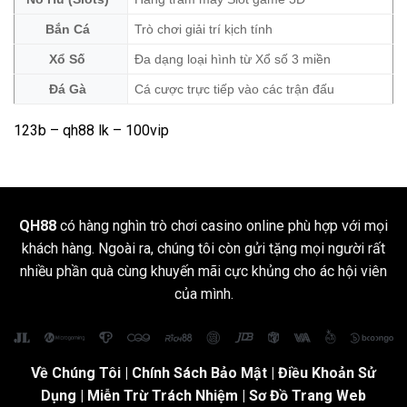
Bắn Cá
Trò chơi giải trí kịch tính
Xổ Số
Đa dạng loại hình từ Xổ số 3 miền
Đá Gà
Cá cược trực tiếp vào các trận đấu
123b
–
qh88 lk
– 100vip
QH88
có hàng nghìn trò chơi casino online phù hợp với mọi
khách hàng. Ngoài ra, chúng tôi còn gửi tặng mọi người rất
nhiều phần quà cùng khuyến mãi cực khủng cho ác hội viên
của mình.
Về Chúng Tôi
|
Chính Sách Bảo Mật
|
Điều Khoản Sử
Dụng
| Miễn Trừ Trách Nhiệm |
Sơ Đồ Trang Web