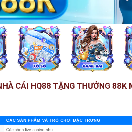
NHÀ CÁI HQ88 TẶNG THƯỞNG 88K 
CÁC SẢN PHẨM VÀ TRÒ CHƠI ĐẶC TRƯNG
Các sảnh live casino như