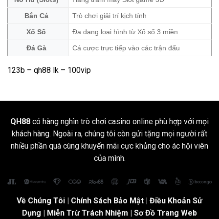
Bắn Cá
Trò chơi giải trí kịch tính
Xổ Số
Đa dạng loại hình từ Xổ số 3 miền
Đá Gà
Cá cược trực tiếp vào các trận đấu
123b
–
qh88 lk
– 100vip
QH88
có hàng nghìn trò chơi casino online phù hợp với mọi
khách hàng. Ngoài ra, chúng tôi còn gửi tặng mọi người rất
nhiều phần quà cùng khuyến mãi cực khủng cho ác hội viên
của mình.
Về Chúng Tôi
|
Chính Sách Bảo Mật
|
Điều Khoản Sử
Dụng
| Miễn Trừ Trách Nhiệm |
Sơ Đồ Trang Web