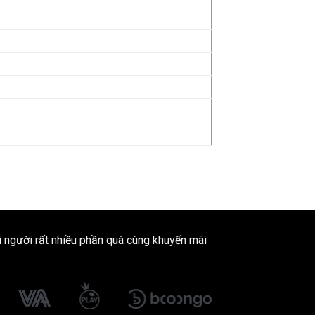
i người rất nhiều phần quà cùng khuyến mãi