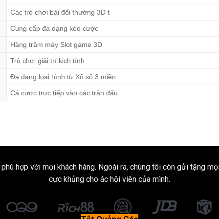
Các trò chơi bài đổi thưởng 3D t
Cung cấp đa dạng kèo cược
Hàng trăm máy Slot game 3D
Trò chơi giải trí kịch tính
Đa dạng loại hình từ Xổ số 3 miền
Cá cược trực tiếp vào các trận đấu
 phù hợp với mọi khách hàng. Ngoài ra, chúng tôi còn gửi tặng mọ
cực khủng cho ác hội viên của mình.