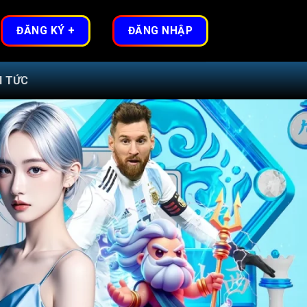
ĐĂNG KÝ +
ĐĂNG NHẬP
N TỨC