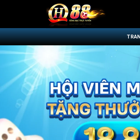
Skip
to
content
TRA