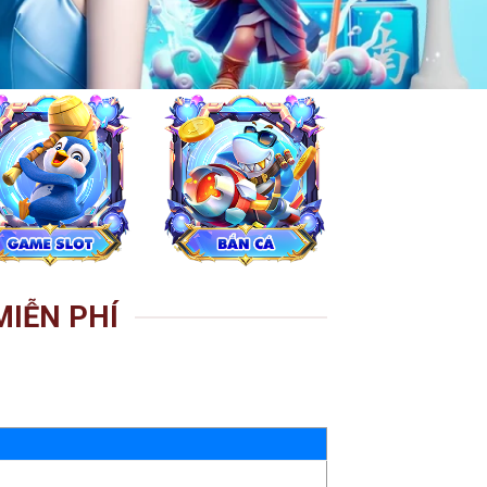
MIỄN PHÍ