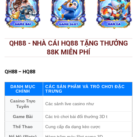
QH88 - NHÀ CÁI HQ88 TẶNG THƯỞNG
88K MIỄN PHÍ
QH88
– HQ88
DANH MỤC
CÁC SẢN PHẨM VÀ TRÒ CHƠI ĐẶC
CHÍNH
TRƯNG
Casino Trực
Các sảnh live casino như
Tuyến
Game Bài
Các trò chơi bài đổi thưởng 3D t
Thể Thao
Cung cấp đa dạng kèo cược
Nổ Hũ (Slots)
Hàng trăm máy Slot game 3D