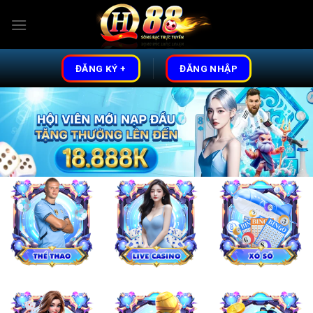
Skip
to
content
ĐĂNG KÝ +
ĐĂNG NHẬP