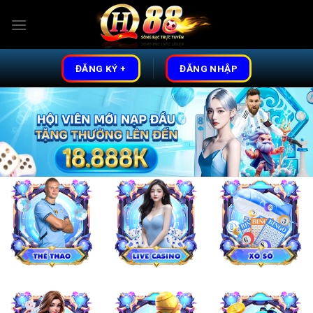
Skip
to
content
ĐĂNG KÝ +
ĐĂNG NHẬP