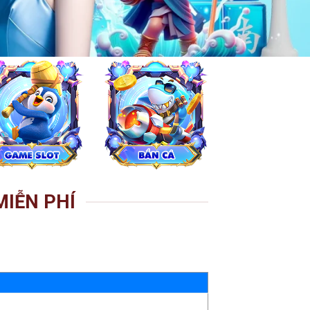
MIỄN PHÍ