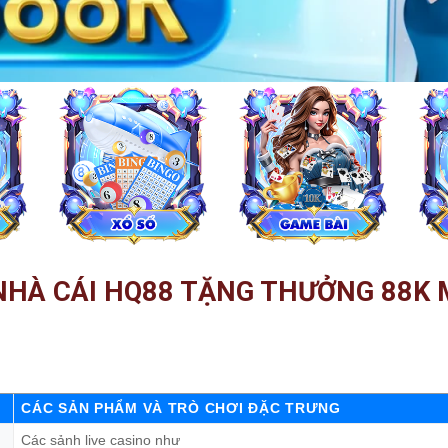
NHÀ CÁI HQ88 TẶNG THƯỞNG 88K 
CÁC SẢN PHẨM VÀ TRÒ CHƠI ĐẶC TRƯNG
Các sảnh live casino như