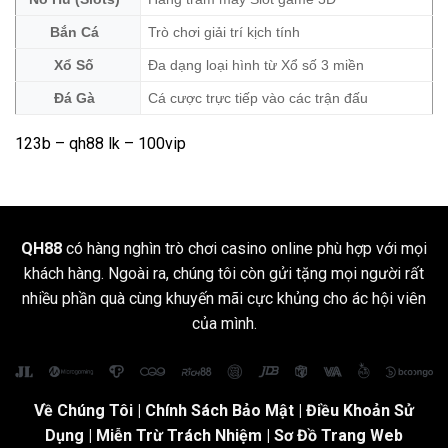
Bắn Cá
Trò chơi giải trí kịch tính
Xổ Số
Đa dạng loại hình từ Xổ số 3 miền
Đá Gà
Cá cược trực tiếp vào các trận đấu
123b
–
qh88 lk
– 100vip
QH88
có hàng nghìn trò chơi casino online phù hợp với mọi
khách hàng. Ngoài ra, chúng tôi còn gửi tặng mọi người rất
nhiều phần quà cùng khuyến mãi cực khủng cho ác hội viên
của mình.
Về Chúng Tôi
|
Chính Sách Bảo Mật
|
Điều Khoản Sử
Dụng
| Miễn Trừ Trách Nhiệm |
Sơ Đồ Trang Web