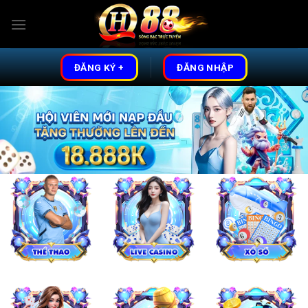
Skip
to
content
ĐĂNG KÝ +
ĐĂNG NHẬP