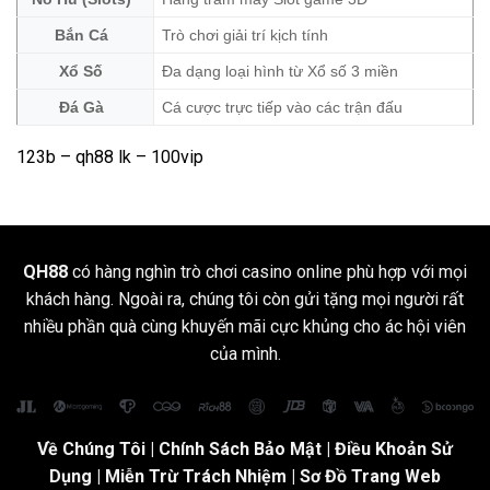
Bắn Cá
Trò chơi giải trí kịch tính
Xổ Số
Đa dạng loại hình từ Xổ số 3 miền
Đá Gà
Cá cược trực tiếp vào các trận đấu
123b
–
qh88 lk
– 100vip
QH88
có hàng nghìn trò chơi casino online phù hợp với mọi
khách hàng. Ngoài ra, chúng tôi còn gửi tặng mọi người rất
nhiều phần quà cùng khuyến mãi cực khủng cho ác hội viên
của mình.
Về Chúng Tôi
|
Chính Sách Bảo Mật
|
Điều Khoản Sử
Dụng
| Miễn Trừ Trách Nhiệm |
Sơ Đồ Trang Web