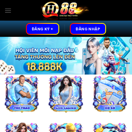
Skip
to
content
ĐĂNG KÝ +
ĐĂNG NHẬP