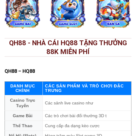
QH88 - NHÀ CÁI HQ88 TẶNG THƯỞNG
88K MIỄN PHÍ
QH88
– HQ88
DANH MỤC
CÁC SẢN PHẨM VÀ TRÒ CHƠI ĐẶC
CHÍNH
TRƯNG
Casino Trực
Các sảnh live casino như
Tuyến
Game Bài
Các trò chơi bài đổi thưởng 3D t
Thể Thao
Cung cấp đa dạng kèo cược
Nổ Hũ (Slots)
Hàng trăm máy Slot game 3D