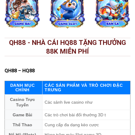
QH88 - NHÀ CÁI HQ88 TẶNG THƯỞNG
88K MIỄN PHÍ
QH88
– HQ88
DANH MỤC
CÁC SẢN PHẨM VÀ TRÒ CHƠI ĐẶC
CHÍNH
TRƯNG
Casino Trực
Các sảnh live casino như
Tuyến
Game Bài
Các trò chơi bài đổi thưởng 3D t
Thể Thao
Cung cấp đa dạng kèo cược
Nổ Hũ (Slots)
Hàng trăm máy Slot game 3D