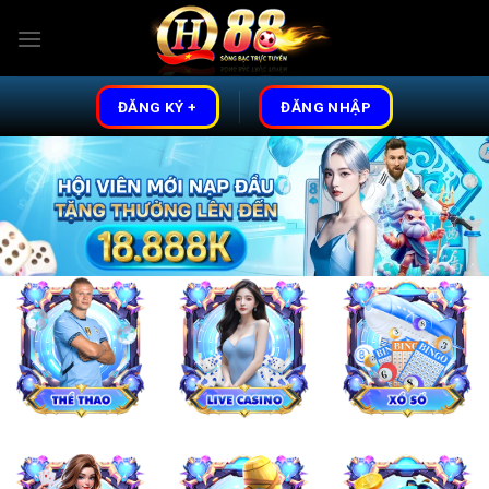
Skip
to
content
ĐĂNG KÝ +
ĐĂNG NHẬP