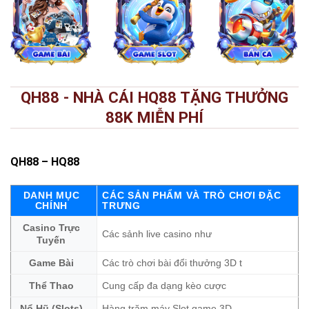
QH88 - NHÀ CÁI HQ88 TẶNG THƯỞNG
88K MIỄN PHÍ
QH88
– HQ88
DANH MỤC
CÁC SẢN PHẨM VÀ TRÒ CHƠI ĐẶC
CHÍNH
TRƯNG
Casino Trực
Các sảnh live casino như
Tuyến
Game Bài
Các trò chơi bài đổi thưởng 3D t
Thể Thao
Cung cấp đa dạng kèo cược
Nổ Hũ (Slots)
Hàng trăm máy Slot game 3D