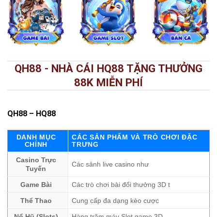
QH88 - NHÀ CÁI HQ88 TẶNG THƯỞNG
88K MIỄN PHÍ
QH88
– HQ88
DANH MỤC
CÁC SẢN PHẨM VÀ TRÒ CHƠI ĐẶC
CHÍNH
TRƯNG
Casino Trực
Các sảnh live casino như
Tuyến
Game Bài
Các trò chơi bài đổi thưởng 3D t
Thể Thao
Cung cấp đa dạng kèo cược
Nổ Hũ (Slots)
Hàng trăm máy Slot game 3D