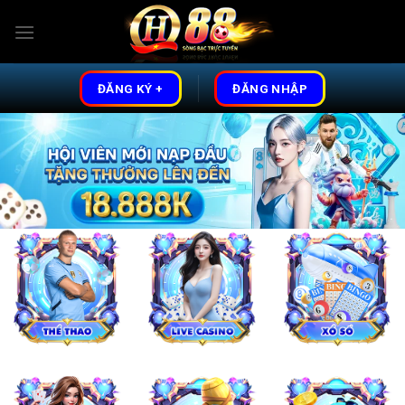
Skip
to
content
ĐĂNG KÝ +
ĐĂNG NHẬP