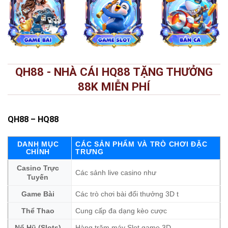
QH88 - NHÀ CÁI HQ88 TẶNG THƯỞNG
88K MIỄN PHÍ
QH88
– HQ88
DANH MỤC
CÁC SẢN PHẨM VÀ TRÒ CHƠI ĐẶC
CHÍNH
TRƯNG
Casino Trực
Các sảnh live casino như
Tuyến
Game Bài
Các trò chơi bài đổi thưởng 3D t
Thể Thao
Cung cấp đa dạng kèo cược
Nổ Hũ (Slots)
Hàng trăm máy Slot game 3D