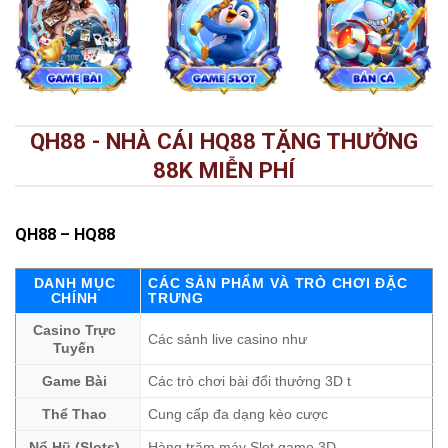
QH88 - NHÀ CÁI HQ88 TẶNG THƯỞNG
88K MIỄN PHÍ
QH88
– HQ88
DANH MỤC
CÁC SẢN PHẨM VÀ TRÒ CHƠI ĐẶC
CHÍNH
TRƯNG
Casino Trực
Các sảnh live casino như
Tuyến
Game Bài
Các trò chơi bài đổi thưởng 3D t
Thể Thao
Cung cấp đa dạng kèo cược
Nổ Hũ (Slots)
Hàng trăm máy Slot game 3D