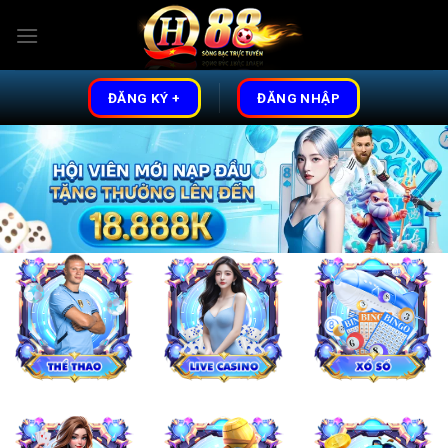
Skip
to
content
ĐĂNG KÝ +
ĐĂNG NHẬP