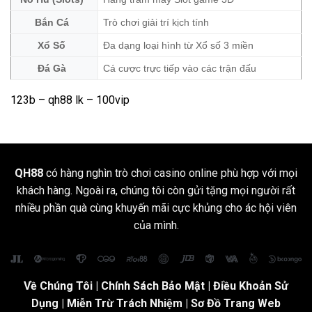
Bắn Cá
Trò chơi giải trí kịch tính
Xổ Số
Đa dạng loại hình từ Xổ số 3 miền
Đá Gà
Cá cược trực tiếp vào các trận đấu
123b
–
qh88 lk
– 100vip
QH88
có hàng nghìn trò chơi casino online phù hợp với mọi
khách hàng. Ngoài ra, chúng tôi còn gửi tặng mọi người rất
nhiều phần quà cùng khuyến mãi cực khủng cho ác hội viên
của mình.
Về Chúng Tôi
|
Chính Sách Bảo Mật
|
Điều Khoản Sử
Dụng
| Miễn Trừ Trách Nhiệm |
Sơ Đồ Trang Web