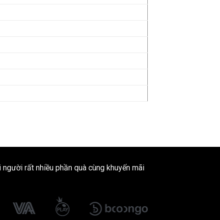
i người rất nhiều phần quà cùng khuyến mãi