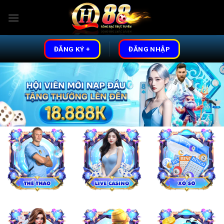
Skip
to
content
ĐĂNG KÝ +
ĐĂNG NHẬP