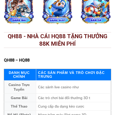
QH88 - NHÀ CÁI HQ88 TẶNG THƯỞNG
88K MIỄN PHÍ
QH88
– HQ88
DANH MỤC
CÁC SẢN PHẨM VÀ TRÒ CHƠI ĐẶC
CHÍNH
TRƯNG
Casino Trực
Các sảnh live casino như
Tuyến
Game Bài
Các trò chơi bài đổi thưởng 3D t
Thể Thao
Cung cấp đa dạng kèo cược
Nổ Hũ (Slots)
Hàng trăm máy Slot game 3D