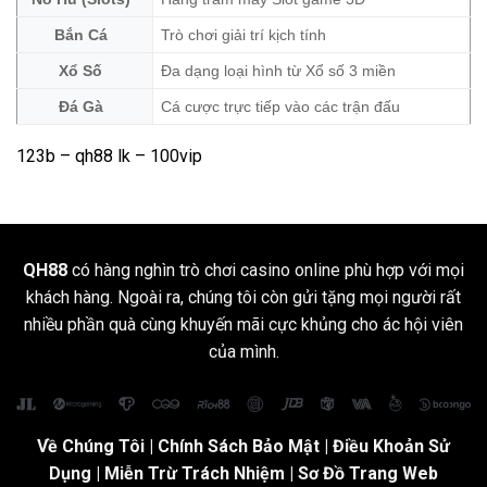
Bắn Cá
Trò chơi giải trí kịch tính
Xổ Số
Đa dạng loại hình từ Xổ số 3 miền
Đá Gà
Cá cược trực tiếp vào các trận đấu
123b
–
qh88 lk
– 100vip
QH88
có hàng nghìn trò chơi casino online phù hợp với mọi
khách hàng. Ngoài ra, chúng tôi còn gửi tặng mọi người rất
nhiều phần quà cùng khuyến mãi cực khủng cho ác hội viên
của mình.
Về Chúng Tôi
|
Chính Sách Bảo Mật
|
Điều Khoản Sử
Dụng
| Miễn Trừ Trách Nhiệm |
Sơ Đồ Trang Web