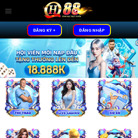
Skip
to
content
ĐĂNG KÝ +
ĐĂNG NHẬP