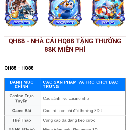
QH88 - NHÀ CÁI HQ88 TẶNG THƯỞNG
88K MIỄN PHÍ
QH88
– HQ88
DANH MỤC
CÁC SẢN PHẨM VÀ TRÒ CHƠI ĐẶC
CHÍNH
TRƯNG
Casino Trực
Các sảnh live casino như
Tuyến
Game Bài
Các trò chơi bài đổi thưởng 3D t
Thể Thao
Cung cấp đa dạng kèo cược
Nổ Hũ (Slots)
Hàng trăm máy Slot game 3D