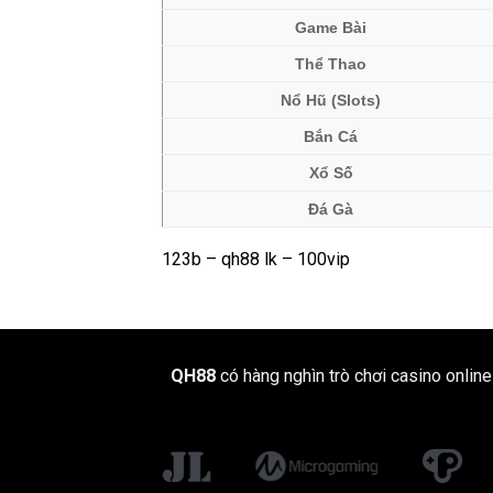
Game Bài
Thể Thao
Nổ Hũ (Slots)
Bắn Cá
Xổ Số
Đá Gà
123b
–
qh88 lk
– 100vip
QH88
có hàng nghìn trò chơi casino online