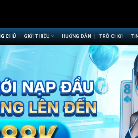
NG CHỦ
GIỚI THIỆU
HƯỚNG DẪN
TRÒ CHƠI
TI