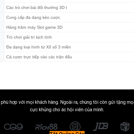
Các trò chơi bài đổi thưởng 3D t
Cung cấp đa dạng kèo cược
Hàng trăm máy Slot game 3D
Trò chơi giải trí kịch tính
Đa dạng loại hình từ Xổ số 3 miền
Cá cược trực tiếp vào các trận đấu
 phù hợp với mọi khách hàng. Ngoài ra, chúng tôi còn gửi tặng mọ
cực khủng cho ác hội viên của mình.