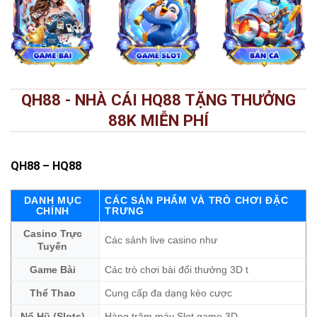
QH88 - NHÀ CÁI HQ88 TẶNG THƯỞNG
88K MIỄN PHÍ
QH88
– HQ88
DANH MỤC
CÁC SẢN PHẨM VÀ TRÒ CHƠI ĐẶC
CHÍNH
TRƯNG
Casino Trực
Các sảnh live casino như
Tuyến
Game Bài
Các trò chơi bài đổi thưởng 3D t
Thể Thao
Cung cấp đa dạng kèo cược
Nổ Hũ (Slots)
Hàng trăm máy Slot game 3D