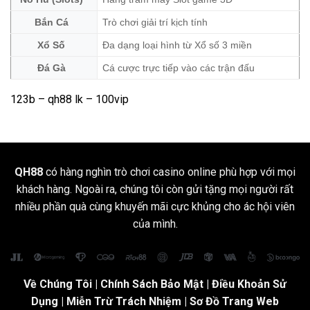
Bắn Cá
Trò chơi giải trí kịch tính
Xổ Số
Đa dạng loại hình từ Xổ số 3 miền
Đá Gà
Cá cược trực tiếp vào các trận đấu
123b
–
qh88 lk
– 100vip
QH88
có hàng nghìn trò chơi casino online phù hợp với mọi
khách hàng. Ngoài ra, chúng tôi còn gửi tặng mọi người rất
nhiều phần quà cùng khuyến mãi cực khủng cho ác hội viên
của mình.
Về Chúng Tôi
|
Chính Sách Bảo Mật
|
Điều Khoản Sử
Dụng
| Miễn Trừ Trách Nhiệm |
Sơ Đồ Trang Web