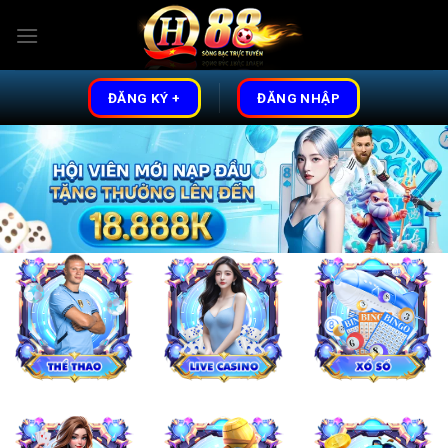
Skip
to
content
ĐĂNG KÝ +
ĐĂNG NHẬP