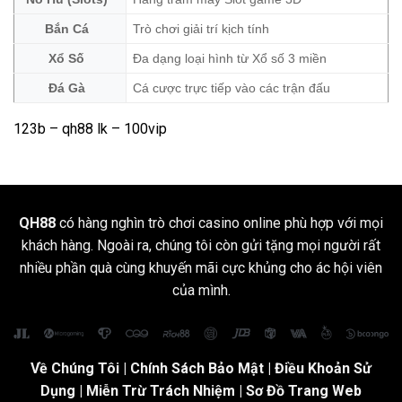
Bắn Cá
Trò chơi giải trí kịch tính
Xổ Số
Đa dạng loại hình từ Xổ số 3 miền
Đá Gà
Cá cược trực tiếp vào các trận đấu
123b
–
qh88 lk
– 100vip
QH88
có hàng nghìn trò chơi casino online phù hợp với mọi
khách hàng. Ngoài ra, chúng tôi còn gửi tặng mọi người rất
nhiều phần quà cùng khuyến mãi cực khủng cho ác hội viên
của mình.
Về Chúng Tôi
|
Chính Sách Bảo Mật
|
Điều Khoản Sử
Dụng
| Miễn Trừ Trách Nhiệm |
Sơ Đồ Trang Web