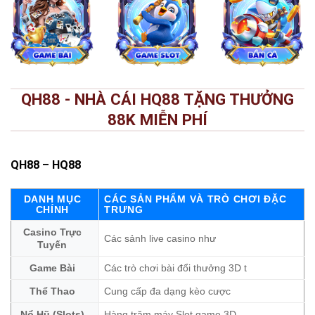
QH88 - NHÀ CÁI HQ88 TẶNG THƯỞNG
88K MIỄN PHÍ
QH88
– HQ88
DANH MỤC
CÁC SẢN PHẨM VÀ TRÒ CHƠI ĐẶC
CHÍNH
TRƯNG
Casino Trực
Các sảnh live casino như
Tuyến
Game Bài
Các trò chơi bài đổi thưởng 3D t
Thể Thao
Cung cấp đa dạng kèo cược
Nổ Hũ (Slots)
Hàng trăm máy Slot game 3D