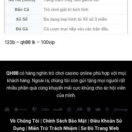
Bắn Cá
Trò chơi giải trí kịch tính
Xổ Số
Đa dạng loại hình từ Xổ số 3 miền
Đá Gà
Cá cược trực tiếp vào các trận đấu
123b
–
qh88 lk
– 100vip
QH88
có hàng nghìn trò chơi casino online phù hợp với mọi
khách hàng. Ngoài ra, chúng tôi còn gửi tặng mọi người rất
nhiều phần quà cùng khuyến mãi cực khủng cho ác hội viên
của mình.
Về Chúng Tôi
|
Chính Sách Bảo Mật
|
Điều Khoản Sử
Dụng
| Miễn Trừ Trách Nhiệm |
Sơ Đồ Trang Web