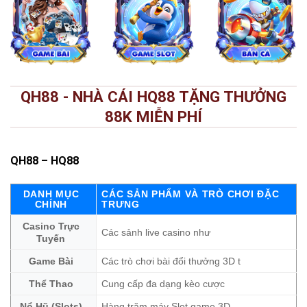
QH88 - NHÀ CÁI HQ88 TẶNG THƯỞNG
88K MIỄN PHÍ
QH88
– HQ88
DANH MỤC
CÁC SẢN PHẨM VÀ TRÒ CHƠI ĐẶC
CHÍNH
TRƯNG
Casino Trực
Các sảnh live casino như
Tuyến
Game Bài
Các trò chơi bài đổi thưởng 3D t
Thể Thao
Cung cấp đa dạng kèo cược
Nổ Hũ (Slots)
Hàng trăm máy Slot game 3D