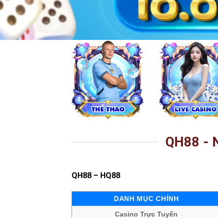
QH88 - 
QH88
– HQ88
DANH MỤC CHÍNH
Casino Trực Tuyến