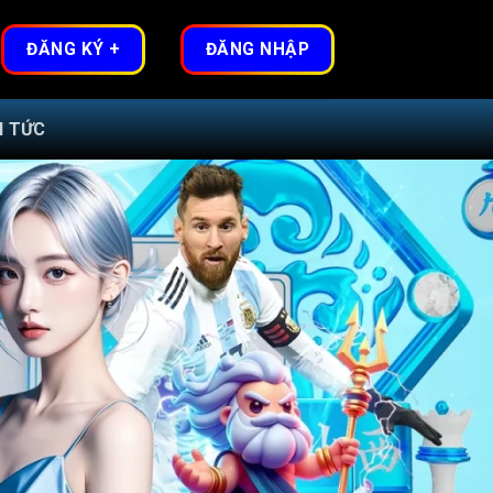
ĐĂNG KÝ +
ĐĂNG NHẬP
N TỨC