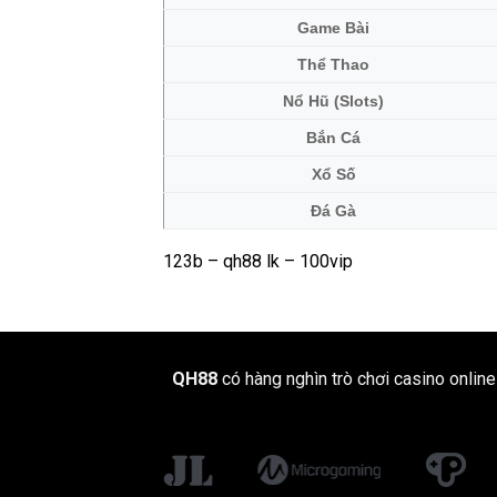
Game Bài
Thể Thao
Nổ Hũ (Slots)
Bắn Cá
Xổ Số
Đá Gà
123b
–
qh88 lk
– 100vip
QH88
có hàng nghìn trò chơi casino online