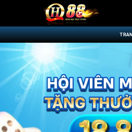
Skip
to
content
TRA