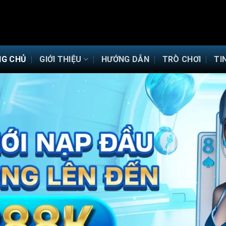
NG CHỦ
GIỚI THIỆU
HƯỚNG DẪN
TRÒ CHƠI
TI